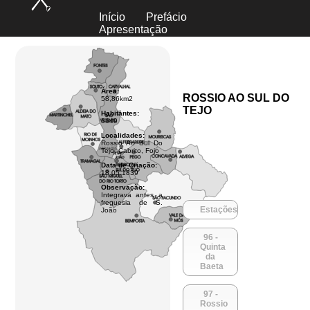
Início
Prefácio
Apresentação
C.A.A.
Introdução
Parte 1
Parte 2
Área:
ROSSIO AO SUL DO
58,86km2
TEJO
Habitantes:
5649
Localidades:
Rossio Ao Sul Do
Tejo, Cabrito, Fojo
Data de Criação:
18.05.1839
Observação:
Integrava antes a
freguesia de S.
Estações
João
96 -
Quinta
da
Baeta
97 -
Rossio