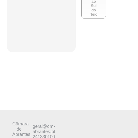
ao
Sul
do
Tejo
Câmara
geral@cm-
de
abrantes.pt
Abrantes
241330100